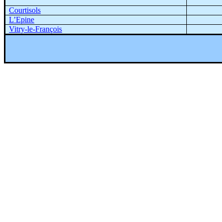
Courtisols
L’Epine
Vitry-le-François