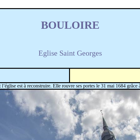
BOULOIRE
Eglise Saint Georges
 l’église est à reconstruire. Elle rouvre ses portes le 31 mai 1684 grâc