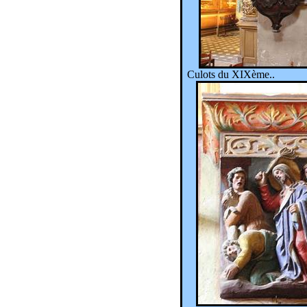
Culots du XIXème
..