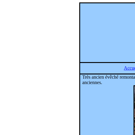
Accue
Très ancien évêché remontant
anciennes.