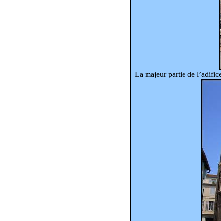
La
majeur
partie de l’
adific