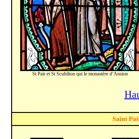
St Pair et St
Scubilion
qui le monastère d’
Ansion
Hau
Saint Pai