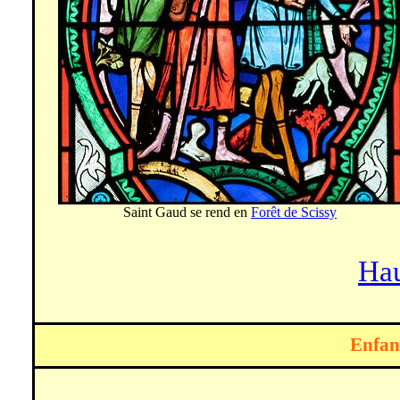
Saint Gaud se rend en
Forêt de
Scissy
Hau
Enfanc