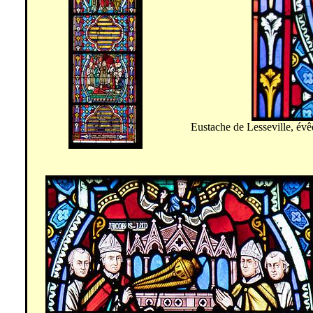
Eustache de
Lesseville
, évê