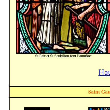
St Pair et St
Scubilion
font l’aumône
Hau
Saint Gau