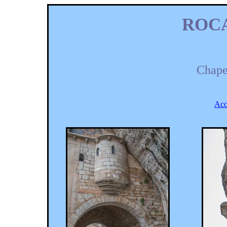
ROC
Chape
Acc