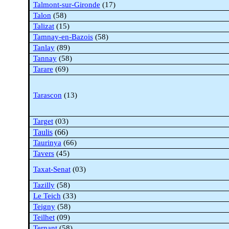
Talmont-sur-Gironde
(17)
Talon
(58)
Talizat
(15)
Tamnay-en-Bazois
(58)
Tanlay
(89)
Tannay
(58)
Tarare
(69)
Tarascon
(13)
Target
(03)
Taulis
(66)
Taurinya
(66)
Tavers
(45)
Taxat-Senat
(03)
Tazilly
(58)
Le
Teich
(33)
Teigny
(58)
Teilhet
(09)
Ternant
(58)