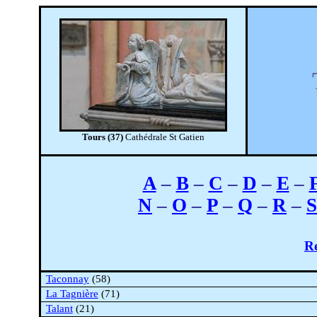
Tours
(
37)
Cathédrale
St
Gatien
A
–
B
–
C
–
D
–
E
–
N
–
O
–
P
–
Q
–
R
–
S
Re
Taconnay
(58)
La
Tagnière
(71)
Talant
(21)