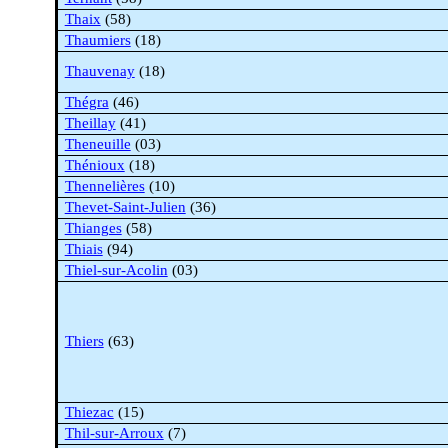
Thaix
(58)
Thaumiers
(18)
Thauvenay
(18)
Thégra
(46)
Theillay
(41)
Theneuille
(03)
Thénioux
(18)
Thennelières
(10)
Thevet-Saint-Julien
(36)
Thianges
(58)
Thiais
(94)
Thiel-sur-Acolin
(03)
Thiers
(63)
Thiezac
(15)
Thil
-sur-Arroux
(7)