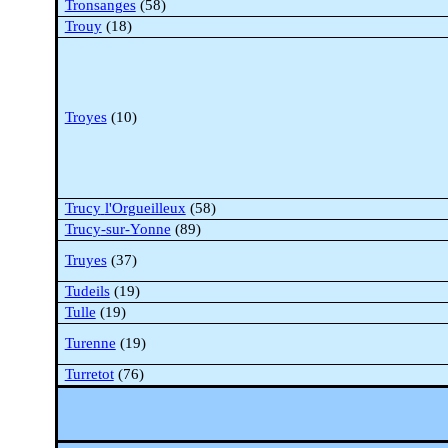
Tronsanges
(58)
Trouy
(18)
Troyes
(10)
Trucy
l'Orgueilleux
(58)
Trucy
-sur-Yonne
(89)
Truyes
(37)
Tudeils
(19)
Tulle
(19)
Turenne
(19)
Turretot
(76)