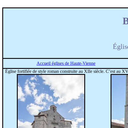
Églis
Accueil églises de Haute-Vienne
Église fortifiée de style roman construite au XIIe siècle. C’est au XVI