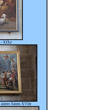
e - XIXe
t autres Saints XVIIe