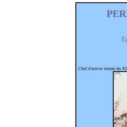
PER
Eg
Chef d'œuvre roman du XIè